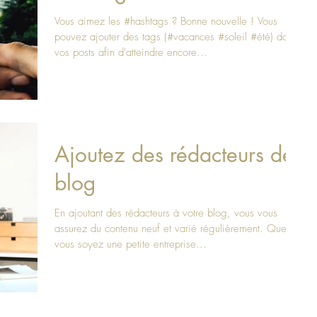
Vous aimez les #hashtags ? Bonne nouvelle ! Vous
pouvez ajouter des tags (#vacances #soleil #été) dans
vos posts afin d'atteindre encore...
Ajoutez des rédacteurs de
blog
En ajoutant des rédacteurs à votre blog, vous vous
assurez du contenu neuf et varié régulièrement. Que
vous soyez une petite entreprise...