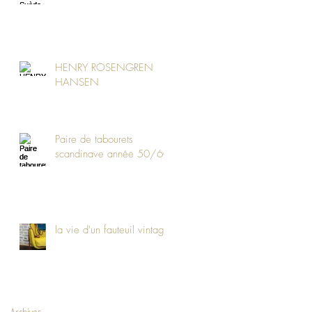
HENRY ROSENGREN
HANSEN
Paire de tabourets
scandinave année 50/60
la vie d'un fauteuil vintage