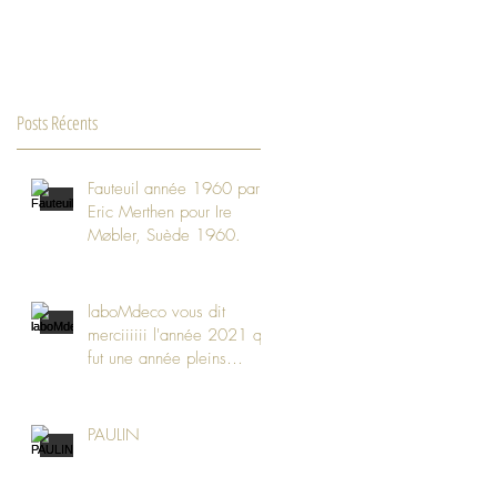
Posts Récents
Fauteuil année 1960 par
Eric Merthen pour Ire
Møbler, Suède 1960.
laboMdeco vous dit
merciiiiii l'année 2021 qui
fut une année pleins
d’échanges et de design.
PAULIN