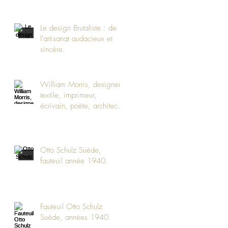
Le design Brutaliste : de
l'artisanat audacieux et
sincère.
William Morris, designer
textile, imprimeur,
écrivain, poète, architecte
britannique.
Otto Schulz Suède,
fauteuil année 1940.
Fauteuil Otto Schulz
Suède, années 1940.