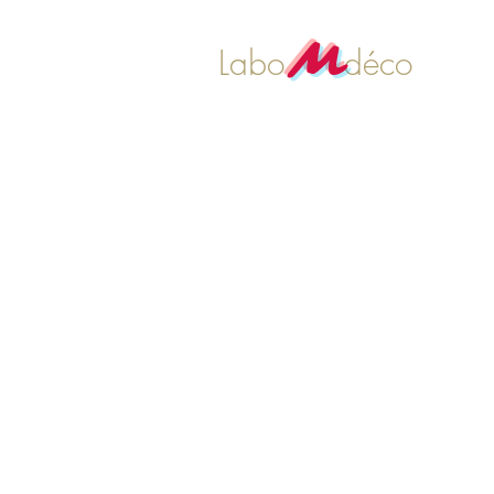
M
Labo déco