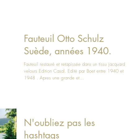
Fauteuil Otto Schulz
Suède, années 1940.
Fauteuil restauré et retapissée dans un tissu jacquard
velours Edition Casal. Edité par Boet entre 1940 et
1948 . Apres une grande et...
N'oubliez pas les
hashtags