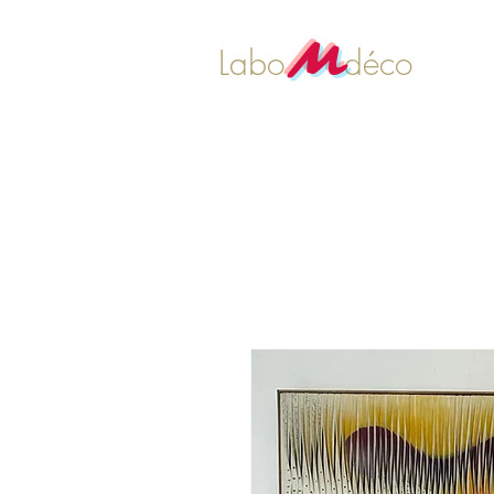
M
Labo déco