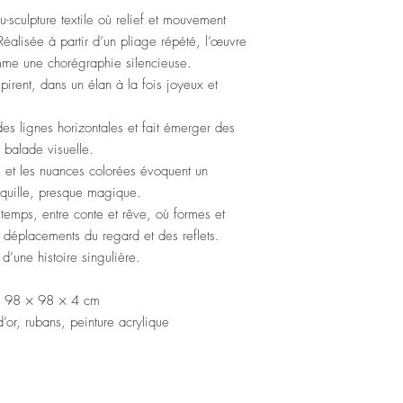
u-sculpture textile où relief et mouvement
éalisée à partir d’un pliage répété, l’œuvre
comme une chorégraphie silencieuse.
pirent, dans un élan à la fois joyeux et
des lignes horizontales et fait émerger des
 balade visuelle.
e et les nuances colorées évoquent un
quille, presque magique.
 temps, entre conte et rêve, où formes et
 déplacements du regard et des reflets.
d’une histoire singulière.
 — 98 × 98 × 4 cm
 d’or, rubans, peinture acrylique