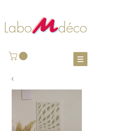
M
Labo déco