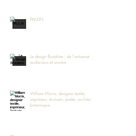
PAULIN
Le design Brutaliste : de l'artisanat
audacieux et sincère.
William Morris, designer textile,
imprimeur, écrivain, poète, architecte
britannique.