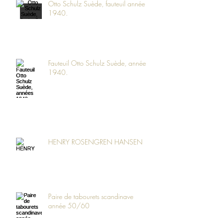
Otto Schulz Suède, fauteuil année
1940.
Fauteuil Otto Schulz Suède, années
1940.
HENRY ROSENGREN HANSEN
Paire de tabourets scandinave
année 50/60