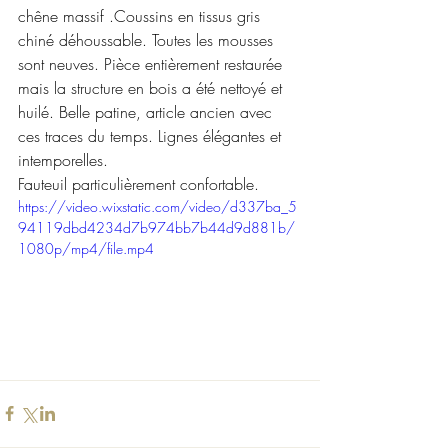
chêne massif .Coussins en tissus gris 
chiné déhoussable. Toutes les mousses 
sont neuves. Pièce entièrement restaurée 
mais la structure en bois a été nettoyé et 
huilé. Belle patine, article ancien avec 
ces traces du temps. Lignes élégantes et 
intemporelles.
Fauteuil particulièrement confortable.
https://video.wixstatic.com/video/d337ba_5
94119dbd4234d7b974bb7b44d9d881b/
1080p/mp4/file.mp4