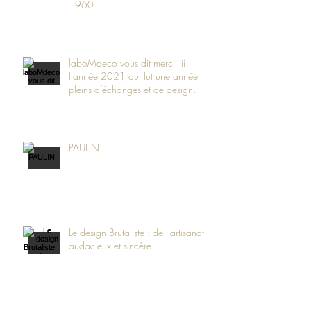
1960.
laboMdeco vous dit merciiiiii
l'année 2021 qui fut une année
pleins d’échanges et de design.
PAULIN
Le design Brutaliste : de l'artisanat
audacieux et sincère.