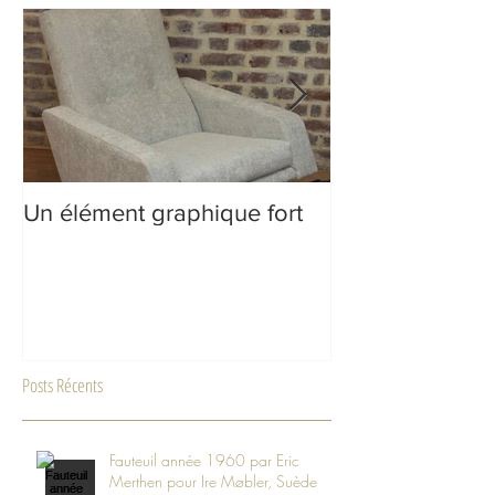
Un élément graphique fort
Inspiration : B
Posts Récents
Fauteuil année 1960 par Eric
Merthen pour Ire Møbler, Suède