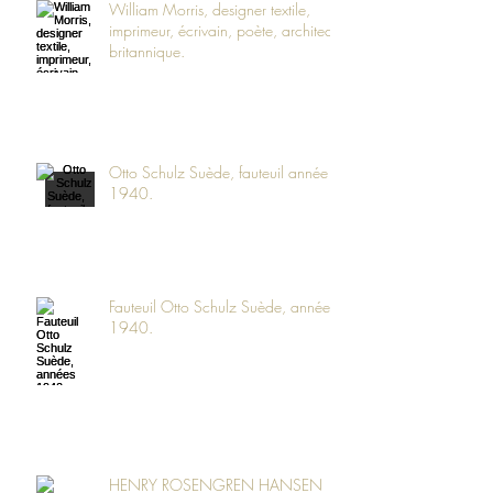
William Morris, designer textile,
imprimeur, écrivain, poète, architecte
britannique.
Otto Schulz Suède, fauteuil année
1940.
Fauteuil Otto Schulz Suède, années
1940.
HENRY ROSENGREN HANSEN