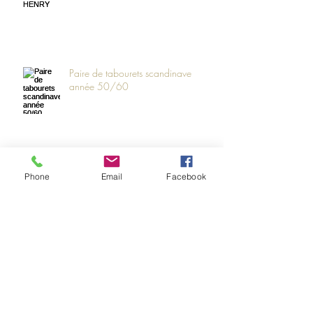
Paire de tabourets scandinave
année 50/60
la vie d'un fauteuil vintage
Phone
Email
Facebook
Archives
Rechercher par Tags