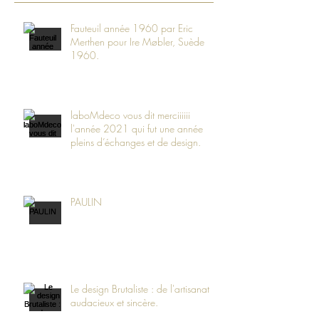
Fauteuil année 1960 par Eric
Merthen pour Ire Møbler, Suède
1960.
laboMdeco vous dit merciiiiii
l'année 2021 qui fut une année
pleins d’échanges et de design.
PAULIN
Le design Brutaliste : de l'artisanat
audacieux et sincère.