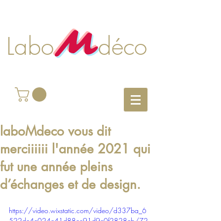
M
Labo déco
laboMdeco vous dit
merciiiiii l'année 2021 qui
fut une année pleins
d’échanges et de design.
https://video.wixstatic.com/video/d337ba_6
522de4e024e41d88ee91d9c0f2828cb/72