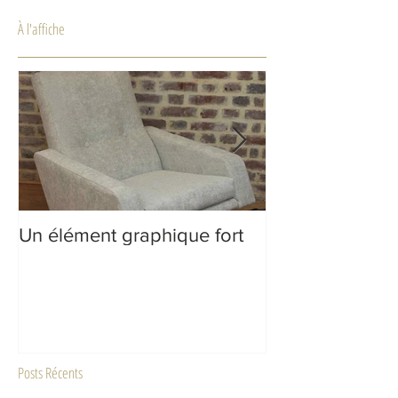
À l'affiche
Un élément graphique fort
Inspiration : B
Posts Récents