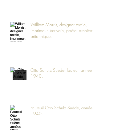
William Morris, designer textile,
imprimeur, écrivain, poète, architecte
britannique.
Otto Schulz Suède, fauteuil année
1940.
Fauteuil Otto Schulz Suède, années
1940.