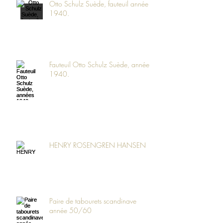
Otto Schulz Suède, fauteuil année
1940.
Fauteuil Otto Schulz Suède, années
1940.
HENRY ROSENGREN HANSEN
Paire de tabourets scandinave
année 50/60