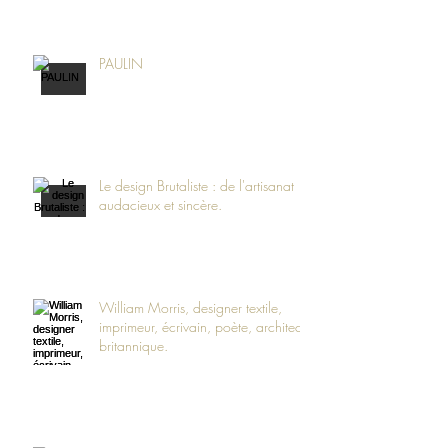
PAULIN
Le design Brutaliste : de l'artisanat
audacieux et sincère.
William Morris, designer textile,
imprimeur, écrivain, poète, architecte
britannique.