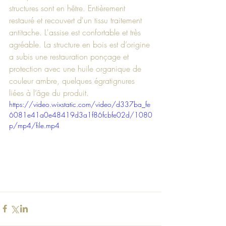
structures sont en hêtre. Entièrement 
restauré et recouvert d'un tissu traitement 
antitache. L'assise est confortable et très 
agréable. La structure en bois est d’origine 
a subis une restauration ponçage et 
protection avec une huile organique de 
couleur ambre, quelques égratignures 
liées à l’âge du produit.
https://video.wixstatic.com/video/d337ba_fe
6081e41a0e48419d3a1f86fcbfe02d/1080
p/mp4/file.mp4